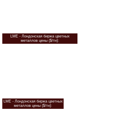
LME - Лондонская биржа цветных
металлов цены
($/тн):
LME - Лондонская биржа цветных
металлов цены
($/тн):