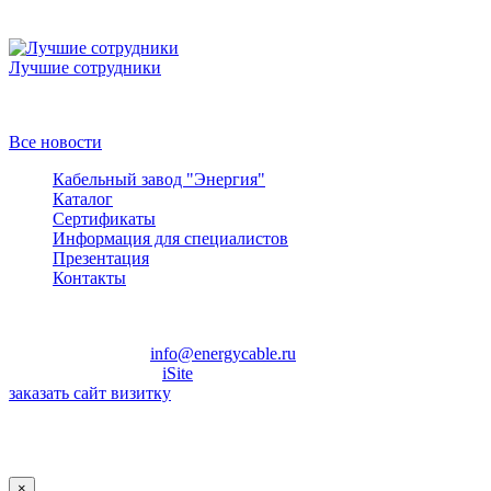
Лучшие сотрудники
Победители конкурса
Все новости
Кабельный завод "Энергия"
Каталог
Сертификаты
Информация для специалистов
Презентация
Контакты
+7
(495)
797-32-29
info@energycable.ru
Разработка сайта —
iSite
заказать сайт визитку
Заказать обратный звонок
×