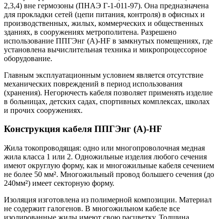
2,3,4) вне гермозоны (ПНАЭ Г-1-011-97). Она предназначена
для прокладки сетей (цепи питания, контроля) в офисных и
производственных, жилых, коммерческих и общественных
зданиях, в сооружениях метрополитена. Разрешено
использование ППГЭнг (А)-HF в замкнутых помещениях, где
установлена вычислительная техника и микропроцессорное
оборудование.
Главным эксплуатационным условием является отсутствие
механических повреждений в период использования
(хранения). Негорючесть кабеля позволяет применять изделие
в больницах, детских садах, спортивных комплексах, школах
и прочих сооружениях.
Конструкция кабеля ППГЭнг (А)-HF
Жила токопроводящая: одно или многопроволочная медная
жила класса 1 или 2. Одножильные изделия любого сечения
имеют округлую форму, как и многожильные кабеля сечением
не более 50 мм². Многожильный провод большего сечения (до
240мм²) имеет секторную форму.
Изоляция изготовлена из полимерной композиции. Материал
не содержит галогенов. В многожильном кабеле все
изолированные жилы имеют свою расцветку. Толщина