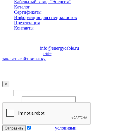
Кабельный завод "Энергия"
Каталог
Сертификаты
Информация для специалистов
Презентация
Контакты
+7
(495)
797-32-29
info@energycable.ru
Разработка сайта —
iSite
заказать сайт визитку
Заказать обратный звонок
×
Имя:
Телефон:
Согласен с
условиями
обработки персональных