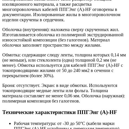
изоляционного материала, а также расцветка
многопроволочных кабелей ППГЭнг (А)-HF оговорены в
документации. Изолированные жилы в многопроволочном
изделии скручены в сердечник.
Оболочка (внутренняя): наложена сверху скрученных жил.
Изготавливается оболочка из полимерной экструдированной
износостойкой композиции (без галогенов). Материал
оболочки заполняет пространство между жилами.
Обмотка: содержащие слюду ленты, толщина которых 0,14 мм
(не меньше), или стеклолента (одна) толщиной 0,2 мм (не
менее). Обмотка используется для кабелей ППГЭнг (А)-HF с
токопроводящими жилами от 50 до 240 мм2 в сечении с
перекрытием (более 30%).
Броня: отсутствует. Экран: в виде обмотки. Используются
токопроводящие медные ленты или фольга. Толщина
материала составляет не менее 0,06 мм. Оболочка (наружная):
полимерная композиция без галогенов.
Технические характеристики ППГЭнг (А)-HF
Рабочая температура: от -30 до 50°С (кабели марки
ППГЭнг (А)-HF устойчивы к перепадам температур)