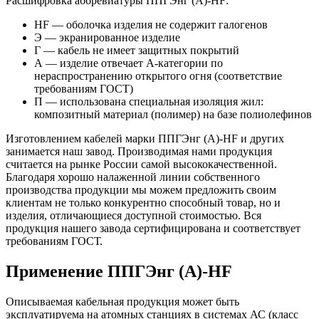
Расшифровка аббревиатуры ППГЭнг (А)-HF:
HF — оболочка изделия не содержит галогенов
Э — экранированное изделие
Г — кабель не имеет защитных покрытий
А — изделие отвечает А-категории по
нераспространению открытого огня (соответствие
требованиям ГОСТ)
П — использована специальная изоляция жил:
композитный материал (полимер) на базе полиолефинов
Изготовлением кабелей марки ППГЭнг (А)-HF и других
занимается наш завод. Производимая нами продукция
считается на рынке России самой высококачественной.
Благодаря хорошо налаженной линии собственного
производства продукции мы можем предложить своим
клиентам не только конкурентно способный товар, но и
изделия, отличающиеся доступной стоимостью. Вся
продукция нашего завода сертифицирована и соответствует
требованиям ГОСТ.
Применение ППГЭнг (А)-HF
Описываемая кабельная продукция может быть
эксплуатируема на атомных станциях в системах АС (класс