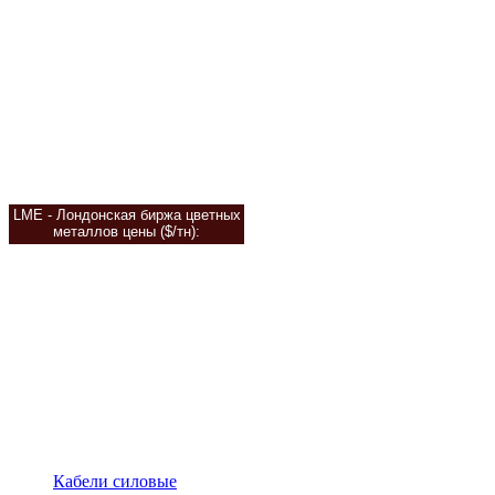
LME - Лондонская биржа цветных
металлов цены
($/тн):
Кабели силовые