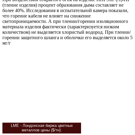
(тление изделия) процент образования дыма составляет не
более 40%. Исследования в испытательной камера показали,
что горение кабеля не влияет на снижение
светопроницаемости. А при тлении/горении изоляционного
материала изделия фактически (характеризуется низким
количеством) не выделяется хлористый водород. При тлении/
горении защитного шланга и оболочки его выделяется около 5
мг/г
LME - Лондонская биржа цветных
металлов цены
($/тн):