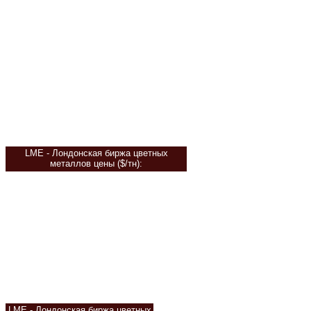
LME - Лондонская биржа цветных
металлов цены
($/тн):
LME - Лондонская биржа цветных