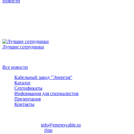
Новости
Лучшие сотрудники
Победители конкурса
Все новости
Кабельный завод "Энергия"
Каталог
Сертификаты
Информация для специалистов
Презентация
Контакты
+7
(495)
797-32-29
info@energycable.ru
Разработка сайта —
iSite