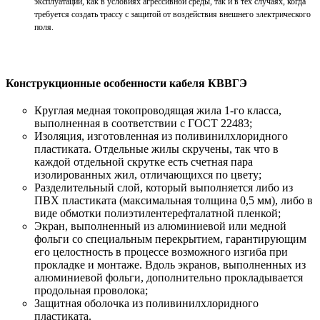
эксплуатации, как в условиях агрессивной среды, так и в тех случаях, когда
требуется создать трассу с защитой от воздействия внешнего электрического
поля.
Конструкционные особенности кабеля КВВГЭ
Круглая медная токопроводящая жила 1-го класса,
выполненная в соответствии с ГОСТ 22483;
Изоляция, изготовленная из поливинилхлоридного
пластиката. Отдельные жилы скручены, так что в
каждой отдельной скрутке есть счетная пара
изолированных жил, отличающихся по цвету;
Разделительный слой, который выполняется либо из
ПВХ пластиката (максимальная толщина 0,5 мм), либо в
виде обмотки полиэтилентерефталатной пленкой;
Экран, выполненный из алюминиевой или медной
фольги со специальным перекрытием, гарантирующим
его целостность в процессе возможного изгиба при
прокладке и монтаже. Вдоль экранов, выполненных из
алюминиевой фольги, дополнительно прокладывается
продольная проволока;
Защитная оболочка из поливинилхлоридного
пластиката.